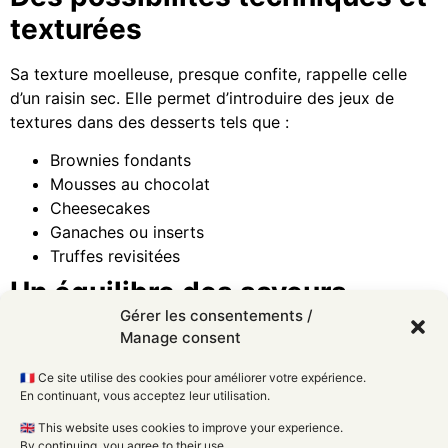
texturées
Sa texture moelleuse, presque confite, rappelle celle
d’un raisin sec. Elle permet d’introduire des jeux de
textures dans des desserts tels que :
Brownies fondants
Mousses au chocolat
Cheesecakes
Ganaches ou inserts
Truffes revisitées
Un équilibre des saveurs
Gérer les consentements /
maîtrisé
Manage consent
Tout comme il adoucit l’amertume du café dans
🇫🇷 Ce site utilise des cookies pour améliorer votre expérience.
certaines boissons de spécialité, l’ail noir révèle des
En continuant, vous acceptez leur utilisation.
nuances cachées du chocolat noir. Il apporte également
🇬🇧 This website uses cookies to improve your experience.
une
douceur naturelle
, ce qui permet de réduire
By continuing, you agree to their use.